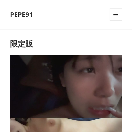
PEPE91
MENU
AND
WIDGETS
限定販