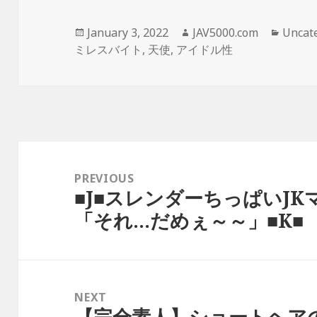
Posted
Author
Catego
January 3, 2022
JAV5000.com
Uncat
on
ミレスバイト
,
天使
,
アイドル性
Post
navigation
PREVIOUS
■J■スレンダーちっぱいJ
Previous
「それ…だめぇ～～」■K■
post:
NEXT
【完全素人】ショートヘア
Next