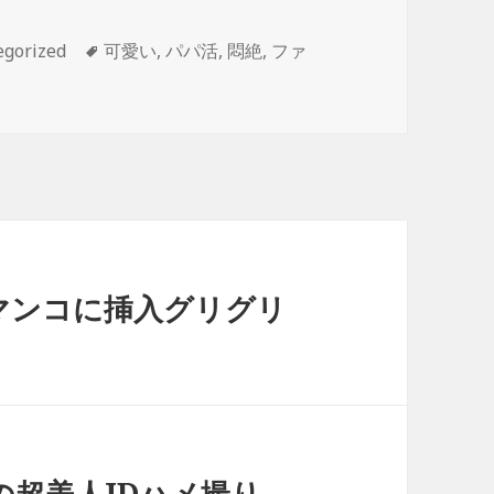
ries
Tags
egorized
可愛い
,
パパ活
,
悶絶
,
ファ
Kマンコに挿入グリグリ
の超美人JDハメ撮り