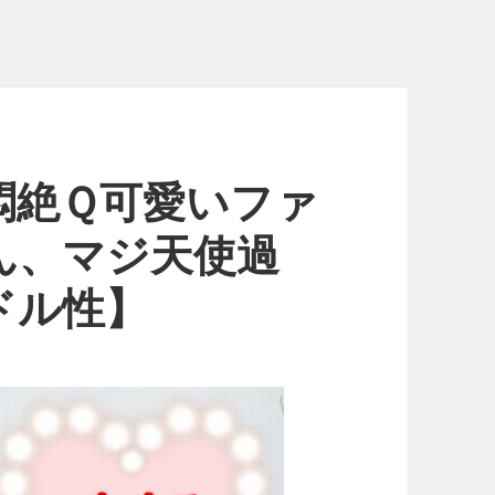
悶絶Ｑ可愛いファ
ん、マジ天使過
ドル性】