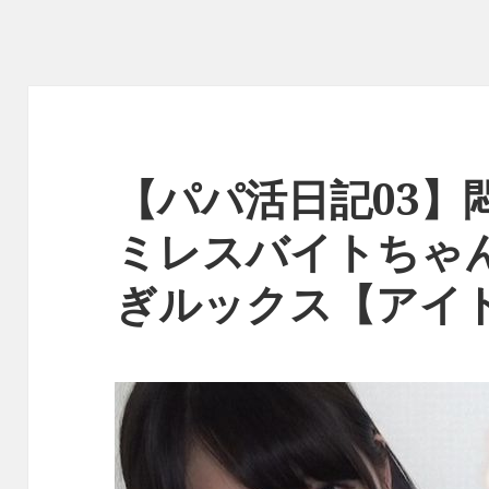
【パパ活日記03】
ミレスバイトちゃ
ぎルックス【アイ