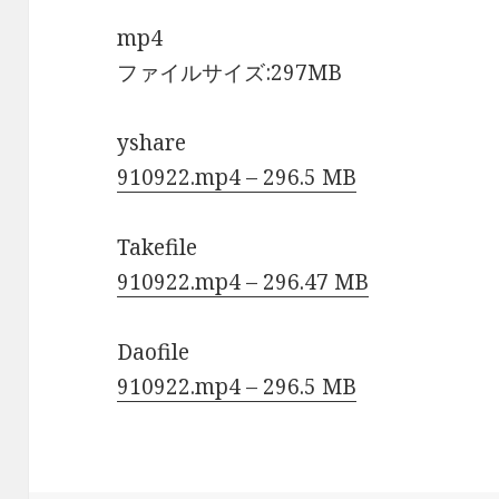
mp4
ファイルサイズ:297MB
yshare
910922.mp4 – 296.5 MB
Takefile
910922.mp4 – 296.47 MB
Daofile
910922.mp4 – 296.5 MB