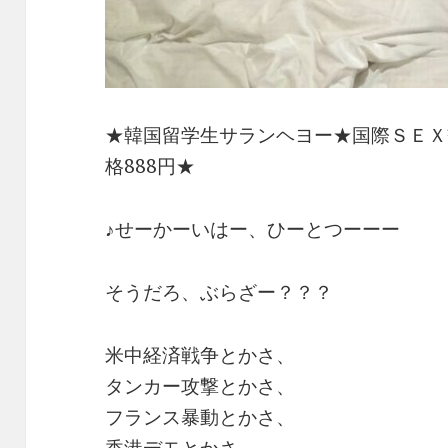
★韓国留学生サランヘヨー★国際ＳＥＸ
格888円★
♪せーかーいはー、ひーとつーーー
そうだろ、ぶらざー？？？
米中経済戦争とかさ、
タンカー攻撃とかさ、
フランス暴動とかさ、