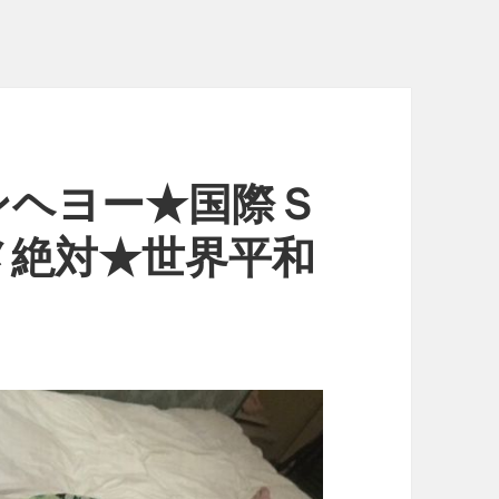
ンヘヨー★国際Ｓ
メ絶対★世界平和