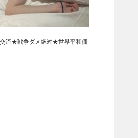
交流★戦争ダメ絶対★世界平和価