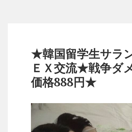
★韓国留学生サラ
ＥＸ交流★戦争ダ
価格888円★