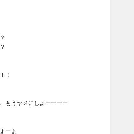
？
？
！！
、もうヤメにしよーーーー
よーよ